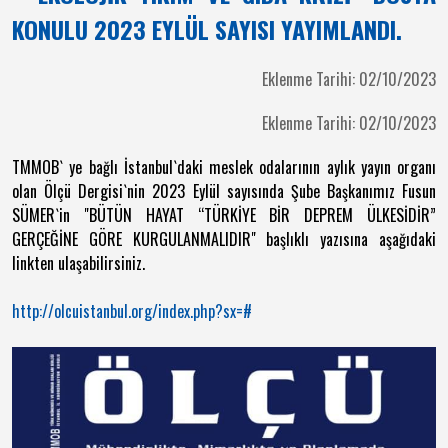
KONULU 2023 EYLÜL SAYISI YAYIMLANDI.
Eklenme Tarihi: 02/10/2023
Eklenme Tarihi: 02/10/2023
TMMOB` ye bağlı İstanbul`daki meslek odalarının aylık yayın organı
olan Ölçü Dergisi`nin 2023 Eylül sayısında Şube Başkanımız Fusun
SÜMER`in "BÜTÜN HAYAT “TÜRKİYE BİR DEPREM ÜLKESİDİR”
GERÇEĞİNE GÖRE KURGULANMALIDIR" başlıklı yazısına aşağıdaki
linkten ulaşabilirsiniz.
http://olcuistanbul.org/index.php?sx=#