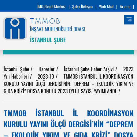
İMO Genel Merkez
|
Şube İletişim
|
Web Mail
|
Arama
|
TMMOB
İNŞAAT MÜHENDİSLERİ ODASI
İSTANBUL ŞUBE
İstanbul Şube
/
Haberler
/
İstanbul Şube Haber Arşivi
/
2023
Yılı Haberleri
/
2023-10
/
TMMOB İSTANBUL İL KOORDİNASYON
KURULU YAYINI ÖLÇÜ DERGİSİ’NİN “DEPREM – EKOLOJİK YIKIM VE
GIDA KRİZİ” DOSYA KONULU 2023 EYLÜL SAYISI YAYIMLANDI.
/
TMMOB İSTANBUL İL KOORDİNASYON
KURULU YAYINI ÖLÇÜ DERGİSİ’NİN “DEPREM
– EKOLOJİK YIKIM VE GIDA KRİZİ” DOSYA