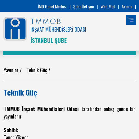
İMO Genel Merkez
|
Şube İletişim
|
Web Mail
|
Arama
|
TMMOB
İNŞAAT MÜHENDİSLERİ ODASI
İSTANBUL ŞUBE
Yayınlar
/
Teknik Güç
/
Teknik Güç
TMMOB İnşaat Mühendisleri Odası
tarafından onbeş günde bir
yayınlanır.
Sahibi:
Taner Yüzgeç