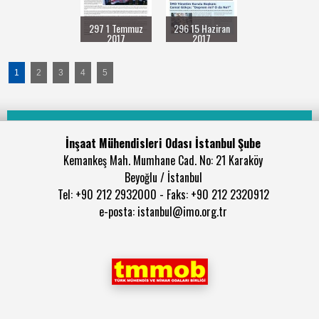
297 1 Temmuz
296 15 Haziran
2017
2017
1
2
3
4
5
İnşaat Mühendisleri Odası İstanbul Şube
Kemankeş Mah. Mumhane Cad. No: 21 Karaköy
Beyoğlu / İstanbul
Tel: +90 212 2932000 - Faks: +90 212 2320912
e-posta: istanbul@imo.org.tr