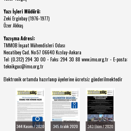
Yazı İşleri Müdürü:
Zeki Erginbay (1976-1977)
Özer Akkuş
Yazışma Adresi:
TMMOB İnşaat Mühendisleri Odası
Necatibey Cad. No:57 06640 Kızılay-Ankara
Tel: (0.312) 294 30 00 - Faks: 294 30 88 www.imo.org.tr - E-posta:
teknikguc@imo.org.tr
Elektronik ortamda hazırlanıp üyelerine ücretsiz gönderilmektedir
344 Kasım / 2020
345 Aralık 2020
343 Ekim / 2020