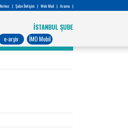
Merkez
|
Şube İletişim
|
Web Mail
|
Arama
|
İSTANBUL ŞUBE
e-arşiv
İMO Mobil