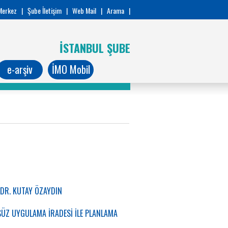
Merkez
|
Şube İletişim
|
Web Mail
|
Arama
|
İSTANBUL ŞUBE
e-arşiv
İMO Mobil
 DR. KUTAY ÖZAYDIN
SÜZ UYGULAMA İRADESİ İLE PLANLAMA