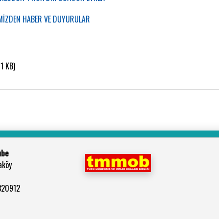
MİZDEN HABER VE DUYURULAR
1 KB)
ube
aköy
2320912