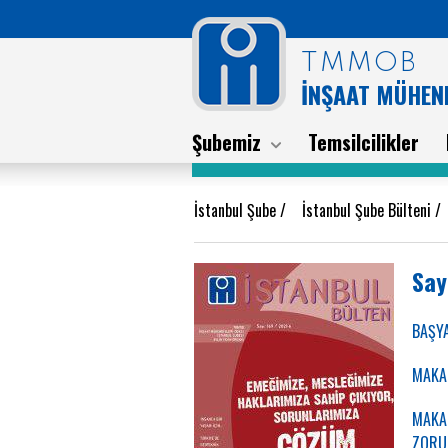
TMMOB
İNŞAAT MÜHEND
Şubemiz
Temsilcilikler
İstanbul Şube
/
İstanbul Şube Bülteni
Say
BAŞYA
MAKAL
MAKAL
ZORU