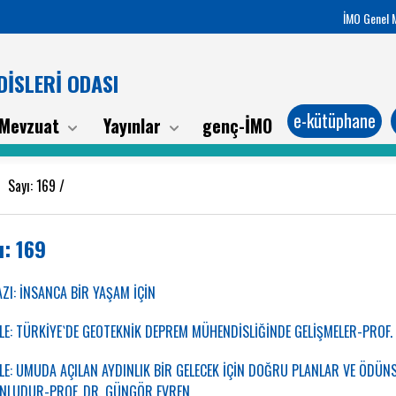
İMO Genel 
İSLERİ ODASI
e-kütüphane
Mevzuat
Yayınlar
genç-İMO
/
Sayı: 169
/
ı: 169
ZI: İNSANCA BİR YAŞAM İÇİN
E: TÜRKİYE`DE GEOTEKNİK DEPREM MÜHENDİSLİĞİNDE GELİŞMELER-PROF.
E: UMUDA AÇILAN AYDINLIK BİR GELECEK İÇİN DOĞRU PLANLAR VE ÖDÜN
NLUDUR-PROF. DR. GÜNGÖR EVREN